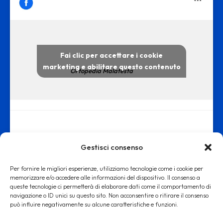
Fai clic per accettare i cookie
marketing e abilitare questo contenuto
Ortopedia Malatesta
Gestisci consenso
Per fornire le migliori esperienze, utilizziamo tecnologie come i cookie per
memorizzare e/o accedere alle informazioni del dispositivo. Il consenso a
queste tecnologie ci permetterà di elaborare dati come il comportamento di
www.ortopediamalatesta.it - copyright 2019 © - Iscrizione alla Camera
navigazione o ID unici su questo sito. Non acconsentire o ritirare il consenso
di Commercio di Roma REA RM: 1553167
può influire negativamente su alcune caratteristiche e funzioni.