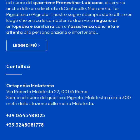
nel cuore del
quartiere Prenestino-Labicano
, al servizio
anche delle aree limitrofe di Centocelle, Marranella, Tor
Pignattara e Pigneto. Il nostro sogno è sempre stato offrire un
luogo che unisca le competenze di un vero
negozio di
ortopedia e sanitaria
con un’
assistenza concreta e
attenta
alla persona anziana o infortunata..
LEGGI DI PIÙ
Contattaci
Ortopedia Malatesta
Via Roberto Malatesta 22, 00176 Roma
Siamo nel cuore del quartiere Pigneto-Malatesta a circa 300
metri dalla stazione della metro Malatesta.
+39 0645481025
+39 3248081778
ortosanitam@gmail.com