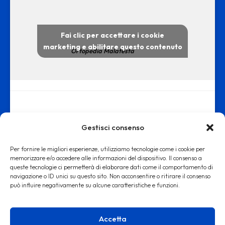
Fai clic per accettare i cookie
marketing e abilitare questo contenuto
Ortopedia Malatesta
Gestisci consenso
Per fornire le migliori esperienze, utilizziamo tecnologie come i cookie per
memorizzare e/o accedere alle informazioni del dispositivo. Il consenso a
queste tecnologie ci permetterà di elaborare dati come il comportamento di
www.ortopediamalatesta.it - copyright 2019 © - Iscrizione alla Camera
navigazione o ID unici su questo sito. Non acconsentire o ritirare il consenso
può influire negativamente su alcune caratteristiche e funzioni.
di Commercio di Roma REA RM: 1553167
Accetta