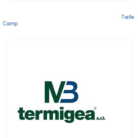
												Tielle 
Camp											