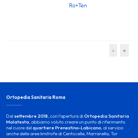
												Ro
›
»
Ortopedia Sanitaria Roma
Dal
settembre 2018
, con l’apertura di
Ortopedia Sanitaria
Malatesta
, abbiamo voluto creare un punto di riferimento
nel cuore del
quartiere Prenestino-Labicano
, al servizio
anche delle aree limitrofe di Centocelle, Marranella, Tor