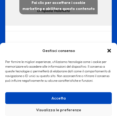
Fai clic per accettare i cookie
marketing e abilitare questo contenuto
Ortopedia Malatesta
Gestisci consenso
Per fornire le migliori esperienze, utilizziamo tecnologie come i cookie per
memorizzare e/o accedere alle informazioni del dispositivo. Il consenso a
queste tecnologie ci permetterà di elaborare dati come il comportamento di
www.ortopediamalatesta.it - copyright 2019 © - Iscrizione alla Camera
navigazione o ID unici su questo sito. Non acconsentire o ritirare il consenso
può influire negativamente su alcune caratteristiche e funzioni.
di Commercio di Roma REA RM: 1553167
Accetta
Visualizza le preferenze