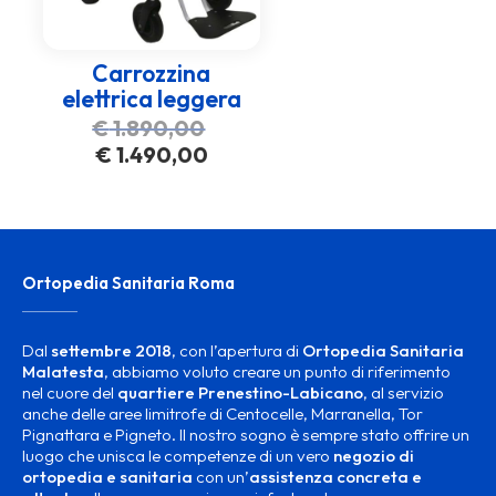
Carrozzina
elettrica leggera
Il
€
1.890,00
prezzo
Il
€
1.490,00
originale
prezzo
era:
attuale
€ 1.890,00.
è:
€ 1.490,00.
Ortopedia Sanitaria Roma
Dal
settembre 2018
, con l’apertura di
Ortopedia Sanitaria
Malatesta
, abbiamo voluto creare un punto di riferimento
nel cuore del
quartiere Prenestino-Labicano
, al servizio
anche delle aree limitrofe di Centocelle, Marranella, Tor
Pignattara e Pigneto. Il nostro sogno è sempre stato offrire un
luogo che unisca le competenze di un vero
negozio di
ortopedia e sanitaria
con un’
assistenza concreta e