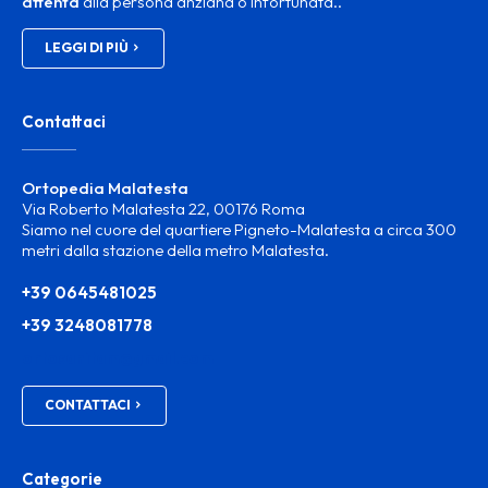
attenta
alla persona anziana o infortunata..
LEGGI DI PIÙ
Contattaci
Ortopedia Malatesta
Via Roberto Malatesta 22, 00176 Roma
Siamo nel cuore del quartiere Pigneto-Malatesta a circa 300
metri dalla stazione della metro Malatesta.
+39 0645481025
+39 3248081778
ortosanitam@gmail.com
CONTATTACI
Categorie