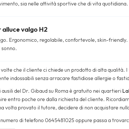
imento, sia nelle attività sportive che di vita quotidiana.
 alluce valgo H2
lgo. Ergonomico, regolabile, confortevole, skin-friendly. L’
il sonno.
te che il cliente ci chiede un prodotto di alta qualità. I 
e indossabili senza arracare fastidiose allergie o fastidi
li ausili del Dr. Gibaud su Roma è gratuito nei quartieri
La
ire entro poche ore dalla richiesta del cliente. Ricordia
volta provato il tutore, decidere di non acquistare null
ro numero di telefono 0645481025 oppure passa a trovarc