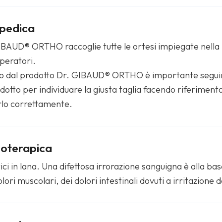
opedica
BAUD® ORTHO raccoglie tutte le ortesi impiegate nella me
operatori.
tato dal prodotto Dr. GIBAUD® ORTHO è importante seguire
tto per individuare la giusta taglia facendo riferimento al
rlo correttamente.
moterapica
ici in lana. Una difettosa irrorazione sanguigna è alla ba
lori muscolari, dei dolori intestinali dovuti a irritazione