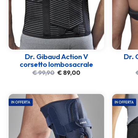
Dr. Gibaud Action V
Dr. 
corsetto lombosacrale
Il
Il
€
99,90
€
89,00
prezzo
prezzo
originale
attuale
era:
è:
€ 99,90.
€ 89,00.
IN OFFERTA
IN OFFERTA