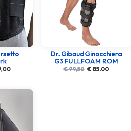
rsetto
Dr. Gibaud Ginocchiera
rk
G3 FULLFOAM ROM
Il
Il
Il
9,00
€
99,50
€
85,00
zo
prezzo
prezzo
prezzo
inale
attuale
originale
attuale
è:
era:
è:
,50.
€ 89,00.
€ 99,50.
€ 85,00.