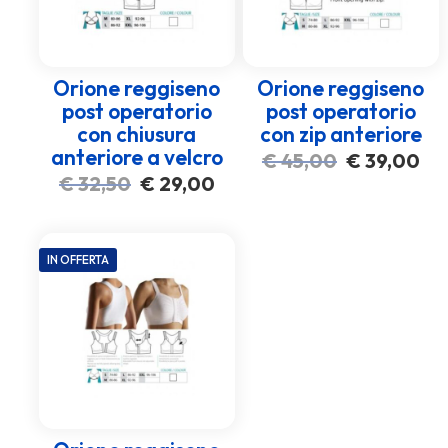
Orione reggiseno
Orione reggiseno
post operatorio
post operatorio
con chiusura
con zip anteriore
anteriore a velcro
Il
Il
€
45,00
€
39,00
prezzo
pre
Il
Il
€
32,50
€
29,00
originale
att
prezzo
prezzo
era:
è:
originale
attuale
€ 45,00.
€ 3
era:
è:
IN OFFERTA
€ 32,50.
€ 29,00.