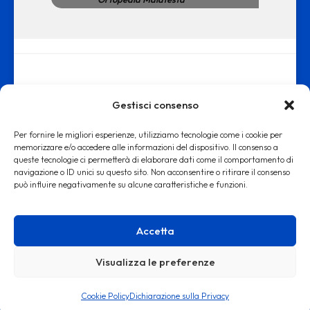
Gestisci consenso
Per fornire le migliori esperienze, utilizziamo tecnologie come i cookie per
memorizzare e/o accedere alle informazioni del dispositivo. Il consenso a
queste tecnologie ci permetterà di elaborare dati come il comportamento di
www.ortopediamalatesta.it - copyright 2019 © - Iscrizione alla Camera
navigazione o ID unici su questo sito. Non acconsentire o ritirare il consenso
può influire negativamente su alcune caratteristiche e funzioni.
di Commercio di Roma REA RM: 1553167
Accetta
Visualizza le preferenze
Cookie Policy
Dichiarazione sulla Privacy