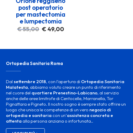
Orione reggiseno
post operatorio
per mastectomia
e lumpectomia
Il
Il
€
55,00
€
49,00
prezzo
prezzo
originale
attuale
era:
è:
€ 55,00.
€ 49,00.
Ortopedia Sanitaria Roma
Dal
settembre 2018
, con l’apertura di
Ortopedia Sanitaria
Malatesta
, abbiamo voluto creare un punto di riferimento
nel cuore del
quartiere Prenestino-Labicano
, al servizio
anche delle aree limitrofe di Centocelle, Marranella, Tor
Pignattara e Pigneto. Il nostro sogno è sempre stato offrire un
luogo che unisca le competenze di un vero
negozio di
ortopedia e sanitaria
con un’
assistenza concreta e
attenta
alla persona anziana o infortunata..