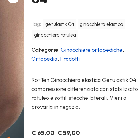
Tag:
genulastik 04
ginocchiera elastica
ginocchiera rotulea
Categorie:
Ginocchiere ortopediche
,
Ortopedia
,
Prodotti
Ro+Ten Ginocchiera elastica Genulastik 04
compressione differenziata con stabilizzat
rotuleo e sottili stecche laterali. Vieni a
provarla in negozio.
Il
Il
€
65,00
€
59,00