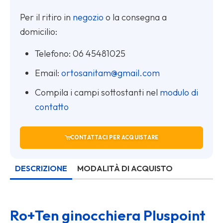
€ 479,00.
€ 439,00.
Per il ritiro in
negozio
o la consegna a
domicilio:
Telefono:
06 45481025
Email:
ortosanitam@gmail.com
Compila i campi sottostanti nel
modulo di
contatto
CONTATTACI PER ACQUISTARE
DESCRIZIONE
MODALITÀ DI ACQUISTO
Ro+Ten ginocchiera Pluspoint