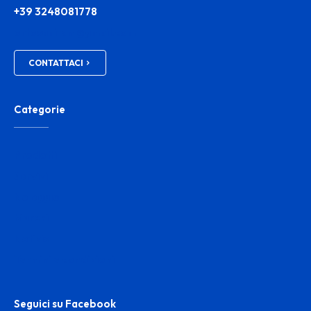
+39 3248081778
ortosanitam@gmail.com
CONTATTACI
Categorie
Prodotti
Servizi
Noleggio
Marchi
Notizie
Termini e condizioni
Seguici su Facebook