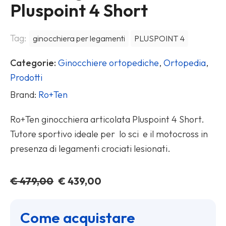
Pluspoint 4 Short
Tag:
ginocchiera per legamenti
PLUSPOINT 4
Categorie:
Ginocchiere ortopediche
,
Ortopedia
,
Prodotti
Brand:
Ro+Ten
Ro+Ten ginocchiera articolata Pluspoint 4 Short.
Tutore sportivo ideale per lo sci e il motocross in
presenza di legamenti crociati lesionati.
Il
Il
€
479,00
€
439,00
prezzo
prezzo
originale
attuale
Come acquistare
era:
è: