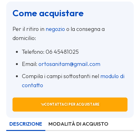
originale
attuale
Come acquistare
era:
è:
€ 55,00.
€ 45,00.
Per il ritiro in
negozio
o la consegna a
domicilio:
Telefono:
06 45481025
Email:
ortosanitam@gmail.com
Compila i campi sottostanti nel
modulo di
contatto
CONTATTACI PER ACQUISTARE
DESCRIZIONE
MODALITÀ DI ACQUISTO