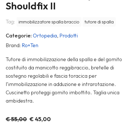
Shouldfix II
Tag:
immobilizzatore spalla braccio
tutore di spalla
Categorie:
Ortopedia
,
Prodotti
Brand:
Ro+Ten
Tutore di immobilizzazione della spalla e del gomito
costituito da manicotto reggibraccio, bretelle di
sostegno regolabili e fascia toracica per
l’immobilizzazione in adduzione e intrarotazione.
Cuscinetto proteggi gomito imbottito. Taglia unica
ambidestra.
Il
Il
€
55,00
€
45,00
prezzo
prezzo