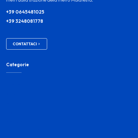
+39 0645481025
+39 3248081778
ortosanitam@gmail.com
CONTATTACI
Categorie
Prodotti
Servizi
Noleggio
Marchi
Notizie
Termini e condizioni