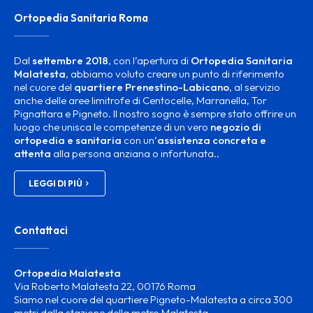
Ortopedia Sanitaria Roma
Dal
settembre 2018
, con l’apertura di
Ortopedia Sanitaria
Malatesta
, abbiamo voluto creare un punto di riferimento
nel cuore del
quartiere Prenestino-Labicano
, al servizio
anche delle aree limitrofe di Centocelle, Marranella, Tor
Pignattara e Pigneto. Il nostro sogno è sempre stato offrire un
luogo che unisca le competenze di un vero
negozio di
ortopedia e sanitaria
con un’
assistenza concreta e
attenta
alla persona anziana o infortunata..
LEGGI DI PIÙ
Contattaci
Ortopedia Malatesta
Via Roberto Malatesta 22, 00176 Roma
Siamo nel cuore del quartiere Pigneto-Malatesta a circa 300
metri dalla stazione della metro Malatesta.