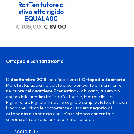
Ro+Ten tutore a
stivaletto rigido
EQUAL400
Il
Il
€
105,00
€
89,00
prezzo
prezzo
originale
attuale
era:
è:
€ 105,00.
€ 89,00.
Ortopedia Sanitaria Roma
Dal
settembre 2018
, con l’apertura di
Ortopedia Sanitaria
Malatesta
, abbiamo voluto creare un punto di riferimento
nel cuore del
quartiere Prenestino-Labicano
, al servizio
anche delle aree limitrofe di Centocelle, Marranella, Tor
Pignattara e Pigneto. Il nostro sogno è sempre stato offrire un
luogo che unisca le competenze di un vero
negozio di
ortopedia e sanitaria
con un’
assistenza concreta e
attenta
alla persona anziana o infortunata..
LEGGI DI PIÙ