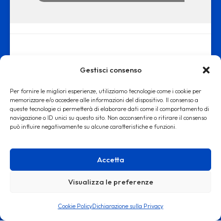
Gestisci consenso
Per fornire le migliori esperienze, utilizziamo tecnologie come i cookie per
memorizzare e/o accedere alle informazioni del dispositivo. Il consenso a
queste tecnologie ci permetterà di elaborare dati come il comportamento di
www.ortopediamalatesta.it - copyright 2019 © - Iscrizione alla Camera
navigazione o ID unici su questo sito. Non acconsentire o ritirare il consenso
può influire negativamente su alcune caratteristiche e funzioni.
di Commercio di Roma REA RM: 1553167
Accetta
Visualizza le preferenze
Cookie Policy
Dichiarazione sulla Privacy