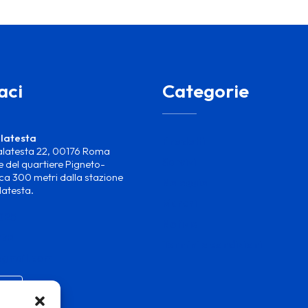
aci
Categorie
latesta
Prodotti
alatesta 22, 00176 Roma
Servizi
 del quartiere Pigneto-
ca 300 metri dalla stazione
Noleggio
latesta.
Marchi
025
Notizie
778
Termini e condizioni
@gmail.com