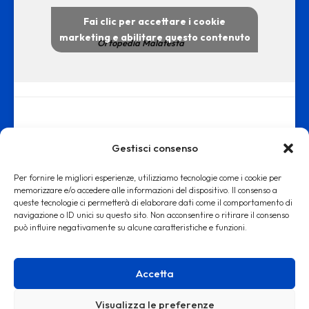
Fai clic per accettare i cookie
marketing e abilitare questo contenuto
Ortopedia Malatesta
Gestisci consenso
Per fornire le migliori esperienze, utilizziamo tecnologie come i cookie per
memorizzare e/o accedere alle informazioni del dispositivo. Il consenso a
queste tecnologie ci permetterà di elaborare dati come il comportamento di
www.ortopediamalatesta.it - copyright 2019 © - Iscrizione alla Camera
navigazione o ID unici su questo sito. Non acconsentire o ritirare il consenso
può influire negativamente su alcune caratteristiche e funzioni.
di Commercio di Roma REA RM: 1553167
Accetta
Visualizza le preferenze