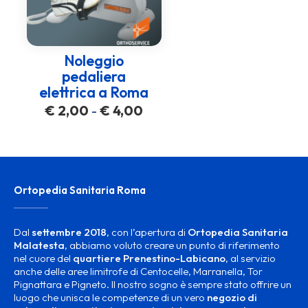
Noleggio
pedaliera
elettrica a Roma
Fascia
€
2,00
€
4,00
-
di
prezzo:
da
€ 2,00
a
Ortopedia Sanitaria Roma
€ 4,00
Dal
settembre 2018
, con l’apertura di
Ortopedia Sanitaria
Malatesta
, abbiamo voluto creare un punto di riferimento
nel cuore del
quartiere Prenestino-Labicano
, al servizio
anche delle aree limitrofe di Centocelle, Marranella, Tor
Pignattara e Pigneto. Il nostro sogno è sempre stato offrire un
luogo che unisca le competenze di un vero
negozio di