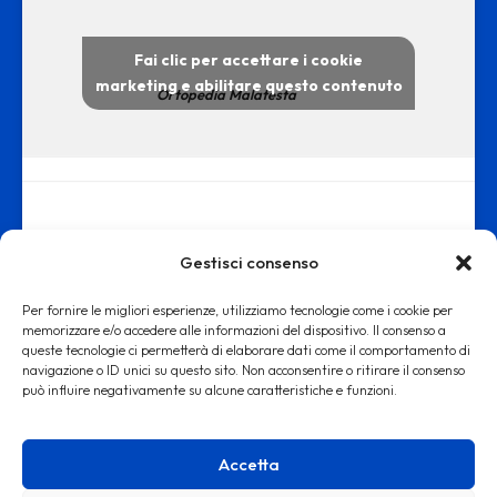
Fai clic per accettare i cookie
marketing e abilitare questo contenuto
Ortopedia Malatesta
Gestisci consenso
Per fornire le migliori esperienze, utilizziamo tecnologie come i cookie per
memorizzare e/o accedere alle informazioni del dispositivo. Il consenso a
queste tecnologie ci permetterà di elaborare dati come il comportamento di
www.ortopediamalatesta.it - copyright 2019 © - Iscrizione alla Camera
navigazione o ID unici su questo sito. Non acconsentire o ritirare il consenso
può influire negativamente su alcune caratteristiche e funzioni.
di Commercio di Roma REA RM: 1553167
Accetta