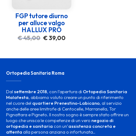
FGP tutore diurno
per alluce valgo
HALLUX PRO
Il
Il
€
45,00
€
39,00
prezzo
prezzo
originale
attuale
era:
è:
€ 45,00.
€ 39,00.
Ortopedia Sanitaria Roma
Dal
settembre 2018
, con l’apertura di
Ortopedia Sanitaria
Malatesta
, abbiamo voluto creare un punto di riferimento
nel cuore del
quartiere Prenestino-Labicano
, al servizio
anche delle aree limitrofe di Centocelle, Marranella, Tor
Pignattara e Pigneto. Il nostro sogno è sempre stato offrire un
luogo che unisca le competenze di un vero
negozio di
ortopedia e sanitaria
con un’
assistenza concreta e
attenta
alla persona anziana o infortunata..