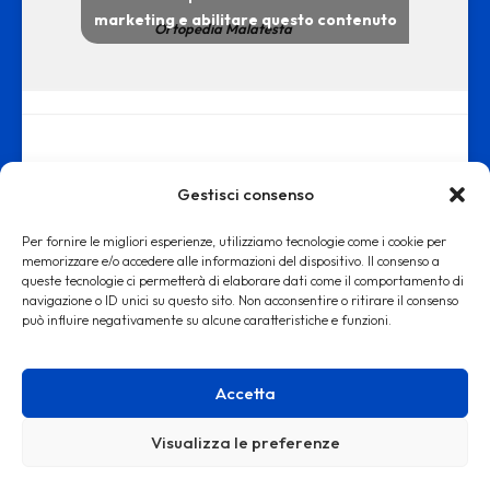
marketing e abilitare questo contenuto
Ortopedia Malatesta
Gestisci consenso
Per fornire le migliori esperienze, utilizziamo tecnologie come i cookie per
memorizzare e/o accedere alle informazioni del dispositivo. Il consenso a
queste tecnologie ci permetterà di elaborare dati come il comportamento di
www.ortopediamalatesta.it - copyright 2019 © - Iscrizione alla Camera
navigazione o ID unici su questo sito. Non acconsentire o ritirare il consenso
può influire negativamente su alcune caratteristiche e funzioni.
di Commercio di Roma REA RM: 1553167
Accetta
Visualizza le preferenze