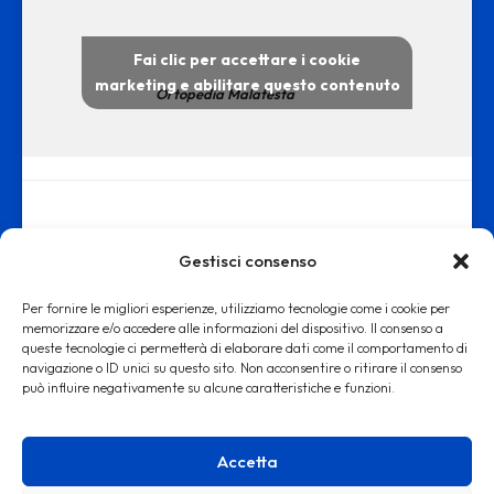
Fai clic per accettare i cookie
marketing e abilitare questo contenuto
Ortopedia Malatesta
Gestisci consenso
Per fornire le migliori esperienze, utilizziamo tecnologie come i cookie per
memorizzare e/o accedere alle informazioni del dispositivo. Il consenso a
queste tecnologie ci permetterà di elaborare dati come il comportamento di
www.ortopediamalatesta.it - copyright 2019 © - Iscrizione alla Camera
navigazione o ID unici su questo sito. Non acconsentire o ritirare il consenso
può influire negativamente su alcune caratteristiche e funzioni.
di Commercio di Roma REA RM: 1553167
Accetta