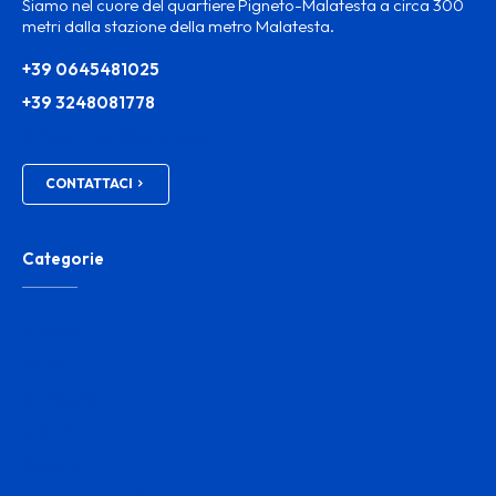
Siamo nel cuore del quartiere Pigneto-Malatesta a circa 300
metri dalla stazione della metro Malatesta.
+39 0645481025
+39 3248081778
ortosanitam@gmail.com
CONTATTACI
Categorie
Prodotti
Servizi
Noleggio
Marchi
Notizie