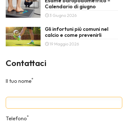
Esame baropodometrico –
Calendario di giugno
3 Giugno 2026
Gli infortuni più comuni nel
calcio e come prevenirli
19 Maggio 2026
Contattaci
*
Il tuo nome
*
Telefono