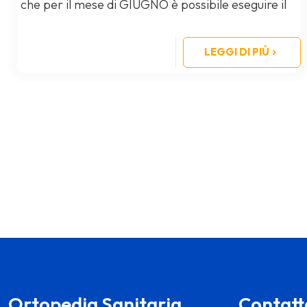
che per il mese di GIUGNO è possibile eseguire il
test presso la nostra
[…]
LEGGI DI PIÙ
Ortopedia Sanitaria
Contatt