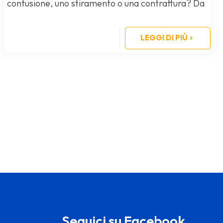
contusione, uno stiramento o una contrattura? Da
oggi presso il nostro punto
[…]
LEGGI DI PIÙ
Seguici su Facebook