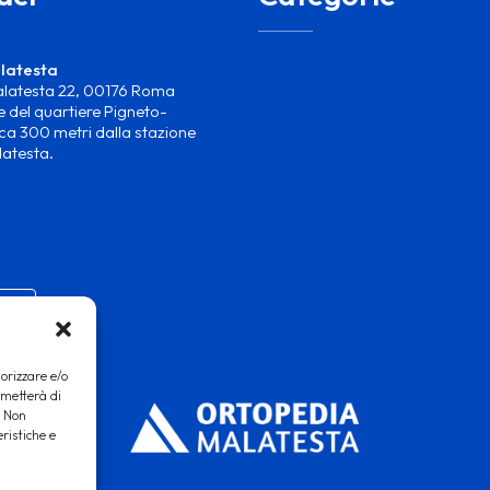
latesta
Prodotti
alatesta 22, 00176 Roma
Servizi
 del quartiere Pigneto-
ca 300 metri dalla stazione
Noleggio
latesta.
Marchi
025
Notizie
778
Termini e condizioni
@gmail.com
orizzare e/o
rmetterà di
. Non
ristiche e