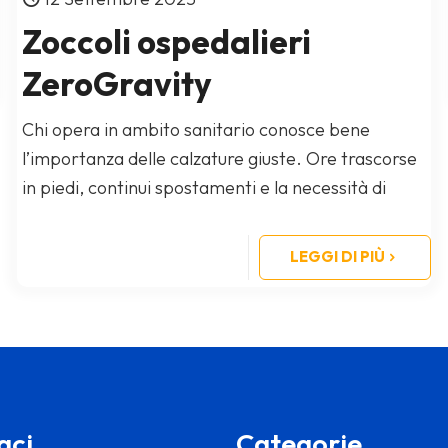
Zoccoli ospedalieri
ZeroGravity
Chi opera in ambito sanitario conosce bene
l’importanza delle calzature giuste. Ore trascorse
in piedi, continui spostamenti e la necessità di
muoversi in ambienti sterili e
[…]
LEGGI DI PIÙ
aci
Categorie