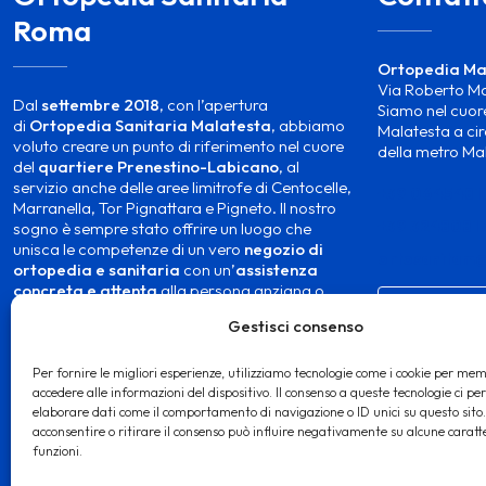
Roma
Ortopedia Ma
Via Roberto M
Dal
settembre 2018
, con l’apertura
Siamo nel cuore
di
Ortopedia Sanitaria Malatesta
, abbiamo
Malatesta a cir
voluto creare un punto di riferimento nel cuore
della metro Ma
del
quartiere Prenestino-Labicano
, al
servizio anche delle aree limitrofe di Centocelle,
+39 0645481
Marranella, Tor Pignattara e Pigneto. Il nostro
+39 3248081
sogno è sempre stato offrire un luogo che
unisca le competenze di un vero
negozio di
ortosanitam
ortopedia e sanitaria
con un’
assistenza
concreta e attenta
alla persona anziana o
CONTATTACI
infortunata..
Gestisci consenso
LEGGI DI PIÙ
Per fornire le migliori esperienze, utilizziamo tecnologie come i cookie per mem
accedere alle informazioni del dispositivo. Il consenso a queste tecnologie ci pe
elaborare dati come il comportamento di navigazione o ID unici su questo sito
acconsentire o ritirare il consenso può influire negativamente su alcune caratte
funzioni.