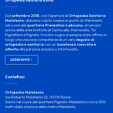
Ortopedia Sanitaria Roma
Dal
settembre 2018
, con l’apertura di
Ortopedia Sanitaria
Malatesta
, abbiamo voluto creare un punto di riferimento
nel cuore del
quartiere Prenestino-Labicano
, al servizio
anche delle aree limitrofe di Centocelle, Marranella, Tor
Pignattara e Pigneto. Il nostro sogno è sempre stato offrire un
luogo che unisca le competenze di un vero
negozio di
ortopedia e sanitaria
con un’
assistenza concreta e
attenta
alla persona anziana o infortunata..
LEGGI DI PIÙ
Contattaci
Ortopedia Malatesta
Via Roberto Malatesta 22, 00176 Roma
Siamo nel cuore del quartiere Pigneto-Malatesta a circa 300
metri dalla stazione della metro Malatesta.