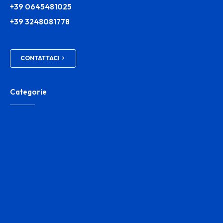
+39 0645481025
+39 3248081778
ortosanitam@gmail.com
CONTATTACI
Categorie
Prodotti
Servizi
Noleggio
Marchi
Notizie
Termini e condizioni